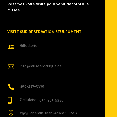
Réservez votre visite pour venir découvrir le
musée.
VISITE SUR RÉSERVATION SEULEUMENT

Billetterie

info@museerodrigue.ca

450-227-5335

Cellulaire : 514-951-5335

2505, chemin Jean-Adam Suite 2,